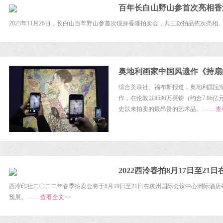
百年长白山野山参首次亮相香
2023年11月26日，长白山百年野山参首次现身香港拍卖会，共三款拍品依次亮相
奥地利画家中国风遗作《持扇
综合美联社、福布斯报道，奥地利国宝
作，在伦敦以8530万英镑（约合7.8
史以来拍卖的最昂贵的艺术品。……
查
2022西泠春拍8月17日至21
西泠印社二〇二二年春季拍卖会将于8月19日至21日在杭州国际会议中心洲际酒店举
预展。……
查看全文>>