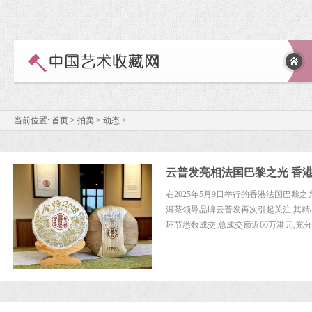
当前位置:
首页
>
拍卖
>
动态
>
云普发亮相法国巴黎之光 香
在2025年5月9日举行的香港法国巴黎
洱茶领导品牌云普发再次引起关注,其
环节悉数成交,总成交额近60万港元,充