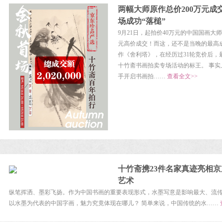
两幅大师原作总价200万元成
场成功“落槌”
9月21日，起拍价40万元的中国国画大
元高价成交！而这，还不是当晚的最高
作《舍利塔》，在经历过31轮竞价后，
十竹斋书画拍卖专场活动的标王。 事实
手开启书画拍……
查看全文>>
十竹斋携23件名家真迹亮相
艺术
纵笔挥洒、墨彩飞扬。作为中国书画的重要表现形式，水墨写意是影响最大、流
以水墨为代表的中国字画，魅力究竟体现在哪儿？ 简单来说，中国传统的水……