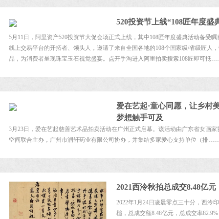
520投资节上线“108匠年度盛
5月11日，阿里资产520投资节大促会场正式上线，其中108匠年度盛典活动备
线上交易平台的开拓者、领头人，邀请了来自全国各地的108个国家级/省级匠人
品，为消费者呈现珠宝玉石视觉盛宴。点开手淘进入阿里拍卖搜索108匠即可抵…
爱在艺起·童心同愿，让乡村
梦想触手可及
3月23日，爱在艺起慈善艺术品拍卖活动在广州正式启幕。该活动由广东省女画
空间联合主办，广州市润轩药业有限公司协办，并集结多家爱心支持单位（排…
2021西泠秋拍总成交8.48
2022年1月24日凌晨零点三十分，西
槌，总成交额8.48亿元，总成交率82.9