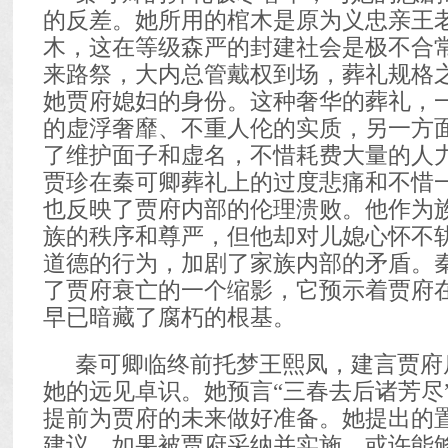
的反差。她所用的棺木是原为义忠亲王
木，这在等级森严的封建社会是极不合
来路祭，大内总管戴权到场，葬礼规格
她贾府媳妇的身份。这种奢华的葬礼，
的虚浮奢靡、不重人伦的实质，另一方
了维护面子和虚名，不惜耗费大量的人
贾珍在秦可卿葬礼上的过度悲痛和不惜
也反映了贾府内部的伦理溃败。他作为
族的秩序和尊严，但他却对儿媳心怀不
道德的行为，加剧了家族内部的矛盾。
了贾府衰亡的一个缩影，它预示着贾府
早已暗藏了腐朽的根基。
秦可卿临终前托梦王熙凤，建言贾府
她的远见卓识。她预言“三春去后诸芳尽
提前为贾府的未来做好准备。她提出的
建议，如果被贾府采纳并实施，或许能