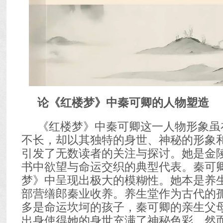
论《红楼梦》中秦可卿的人物塑造
《红楼梦》中秦可卿这一人物形象虽
不长，却以其独特的身世、神秘的形象
引发了无数读者的关注与探讨。她是金
书中欲望与命运交织的典型代表。秦可
梦》中呈现出极大的模糊性。她本是养
部营缮郎秦业收养。养生堂作为古代的
多是命运坎坷的孩子，秦可卿的亲生父
出身使得她的身世充满了神秘色彩。然